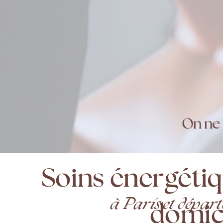
On ne 
Soins énergétiq
à Paris et dépar
domic